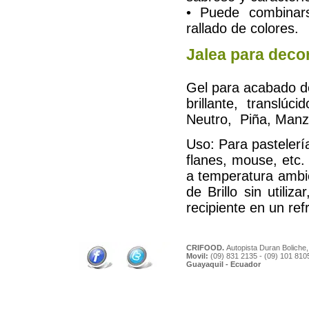
• Puede combinars
rallado de colores.
Jalea para deco
Gel para acabado de
brillante, translú
Neutro, Piña, Manza
Uso: Para pastelería
flanes, mouse, etc.
a temperatura ambie
de Brillo sin utili
recipiente en un ref
CRIFOOD.
Autopista Duran Boliche,
Movil:
(09) 831 2135 - (09) 101 810
Guayaquil - Ecuador